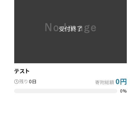
テスト
0円
残り
0日
寄附総額
0%