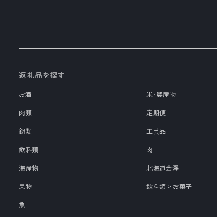
返礼品を探す
お酒
米・農産物
肉類
定期便
鍋類
工芸品
飲料類
肉
海産物
北海道金澤
果物
飲料類 > お菓子
魚