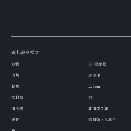
返礼品を探す
お酒
米・農産物
肉類
定期便
鍋類
工芸品
飲料類
肉
海産物
北海道金澤
果物
飲料類 > お菓子
魚