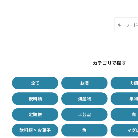
カテゴリで探す
全て
お酒
肉
飲料類
海産物
果
定期便
工芸品
肉
飲料類 > お菓子
魚
マグ